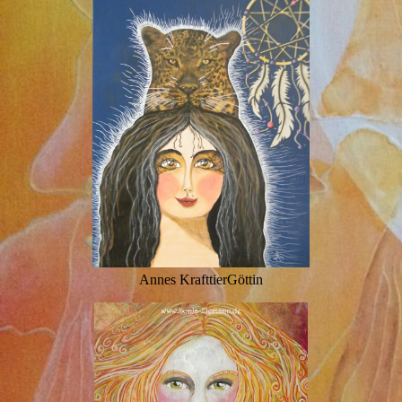
Annes KrafttierGöttin