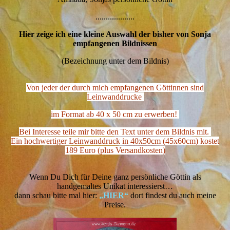
...................
Hier zeige ich eine kleine Auswahl der bisher von Sonja
empfangenen Bildnissen
(Bezeichnung unter dem Bildnis)
Von jeder der durch mich empfangenen Göttinnen sind
Leinwanddrucke
im Format ab
40 x 50 cm zu erwerben!
Bei Interesse teile mir bitte den Text unter dem Bildnis mit.
Ein hochwertiger Leinwanddruck in 40x50cm (45x60cm) kostet
189 Euro (plus Versandkosten)
Wenn Du Dich für Deine ganz persönliche Göttin als
handgemaltes Unikat interessierst…
dann schau bitte mal hier:
„
HIER
“
dort findest du auch meine
Preise.