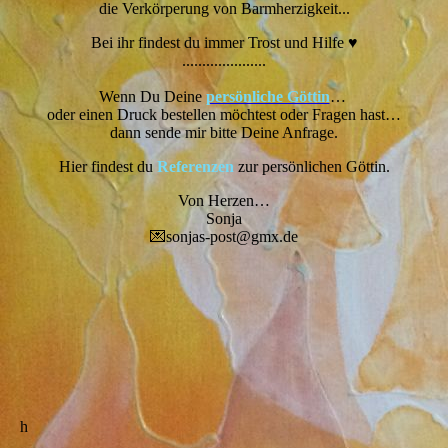
die Verkörperung von Barmherzigkeit...
Bei ihr findest du immer Trost und Hilfe ♥
.....................
Wenn Du Deine
persönliche Göttin
…
oder einen Druck bestellen möchtest oder Fragen hast…
dann sende mir bitte Deine Anfrage.
Hier findest du
Referenzen
zur persönlichen Göttin.
Von Herzen…
Sonja
💌sonjas-post@gmx.de
h